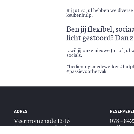
Bij Jut & Jul hebben we divers
keukenhulp.
Ben jij flexibel, soci
licht gestoord? Dan z
…wil jij onze nieuwe Jut of Ju
socials.
#bedieningsmedewerker #hulpk
#passievoorhetvak
ADRES
RESERVERE
Veerpromenade 13-15
078 – 84
3351 HM Papendrecht
online re