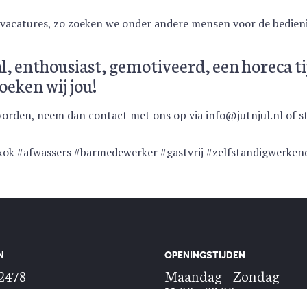
e vacatures, zo zoeken we onder andere mensen voor de bedieni
aal, enthousiast, gemotiveerd, een horeca ti
oeken wij jou!
l worden, neem dan contact met ons op via info@jutnjul.nl of
ok #afwassers #barmedewerker #gastvrij #zelfstandigwerken
N
OPENINGSTIJDEN
22478
Maandag – Zondag
serveren
11:00 – 23:00 uur